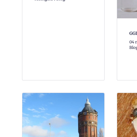
GGD
04 m
Blo